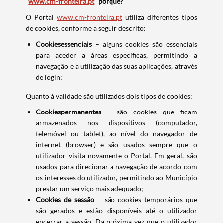
“
www.cm-fronteira.pt
” porquê?
O Portal
www.cm-fronteira.pt
utiliza diferentes tipos
de cookies, conforme a seguir descrito:
Cookiesessenciais
– alguns cookies são essenciais
para aceder a áreas específicas, permitindo a
navegação e a utilização das suas aplicações, através
de login;
Quanto à validade são utilizados dois tipos de cookies:
Cookiespermanentes
– são cookies que ficam
armazenados nos dispositivos (computador,
telemóvel ou tablet), ao nível do navegador de
internet (browser) e são usados sempre que o
utilizador visita novamente o Portal. Em geral, são
usados para direcionar a navegação de acordo com
os interesses do utilizador, permitindo ao Município
prestar um serviço mais adequado;
Cookies de sessão
– são cookies temporários que
são gerados e estão disponíveis até o utilizador
encerrar a sessão. Da próxima vez que o utilizador