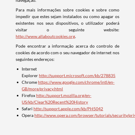
navegação.
Para mais informações sobre cookies e sobre como
impedir que estes sejam instalados ou como apagar os
existentes nos seus dispositivos, o utilizador poderá
visitar o seguinte website:
http://www.allaboutcookies.org
.
Pode encontrar a informação acerca do controlo de
cookies de acordo com o seu navegador de internet nos
seguintes endereços:
Internet
Explorer
http://support.microsoft.com/kb/278835
Chrome
https://www.google.com/chrome/intl/en-
GB/more/privacy.html
Firefox
http://support.mozilla.org/en-
US/kb/Clear%20Recent%20History
Safari
http://support.apple.com/kb/PH5042
Opera
http://www.opera.com/browser/tutorials/security/pri