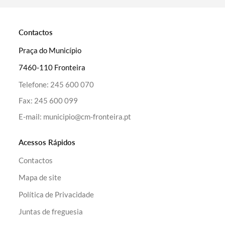
Contactos
Praça do Município
7460-110 Fronteira
Termo de Pesquisa
Telefone:
245 600 070
Fax:
245 600 099
E-mail:
municipio@cm-fronteira.pt
Categorias gerais
Acessos Rápidos
Contactos
Mapa de site
Política de Privacidade
Filtros
Juntas de freguesia