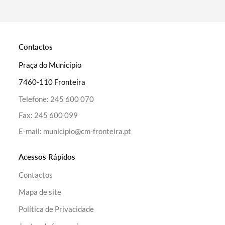
Categorias gerais
Contactos
Praça do Município
7460-110 Fronteira
Filtros
Telefone:
245 600 070
Fax:
245 600 099
E-mail:
municipio@cm-fronteira.pt
Acessos Rápidos
Contactos
Mapa de site
Política de Privacidade