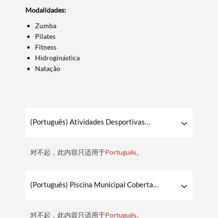
Modalidades:
Zumba
Pilates
Fitness
Hidroginástica
Natação
(Português) Atividades Desportivas
2025/2026 – FronteirActiva
对不起，此内容只适用于
Português
。
(Português) Piscina Municipal Coberta
2025/2026 – FronteirActiva
Termo de Pesquisa
对不起，此内容只适用于
Português
。