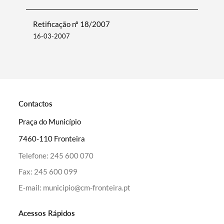
Retificação nº 18/2007
16-03-2007
Contactos
Termo de Pesquisa
Praça do Município
7460-110 Fronteira
Telefone:
245 600 070
Fax:
245 600 099
Categorias gerais
E-mail:
municipio@cm-fronteira.pt
Acessos Rápidos