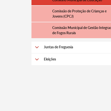
Comissão de Proteção de Crianças e
Jovens (CPCJ)
Comissão Municipal de Gestão Integra
de Fogos Rurais
Juntas de Freguesia
Termo de Pesquisa
Eleições
Categorias gerais