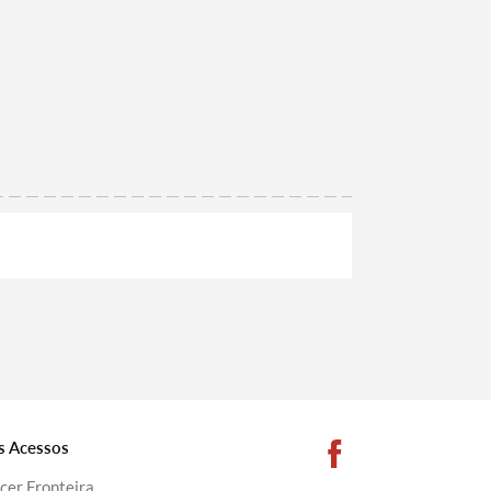
s Acessos
cer Fronteira