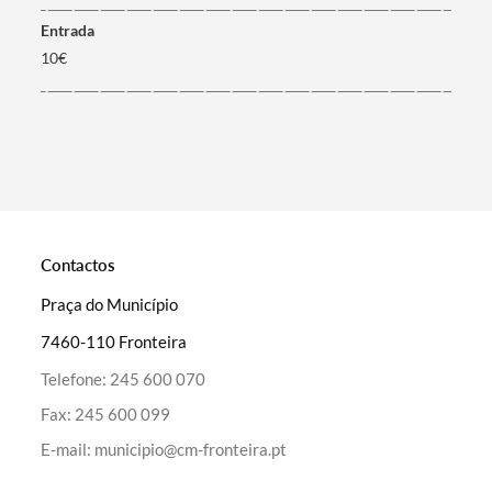
entrada
Filtros
10€
Contactos
Praça do Município
7460-110 Fronteira
Telefone:
245 600 070
Fax:
245 600 099
E-mail:
municipio@cm-fronteira.pt