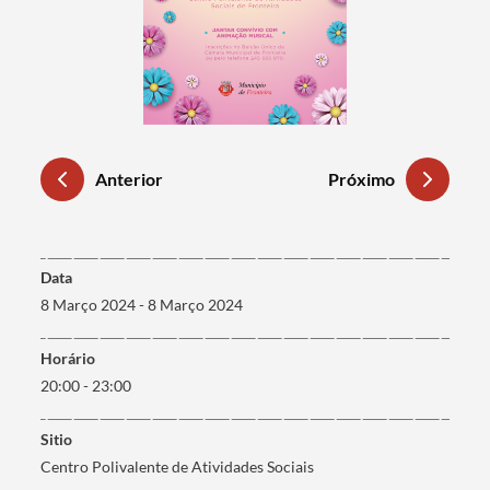
Anterior
Próximo
Termo de Pesquisa
data
8 Março 2024 - 8 Março 2024
horário
20:00 - 23:00
Categorias gerais
sitio
Centro Polivalente de Atividades Sociais