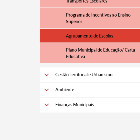
Transportes Escolares
Programa de Incentivos ao Ensino
Superior
Termo de Pesquisa
Agrupamento de Escolas
Plano Municipal de Educação/ Carta
Educativa
Categorias gerais
Gestão Territorial e Urbanismo
Ambiente
Filtros
Finanças Municipais